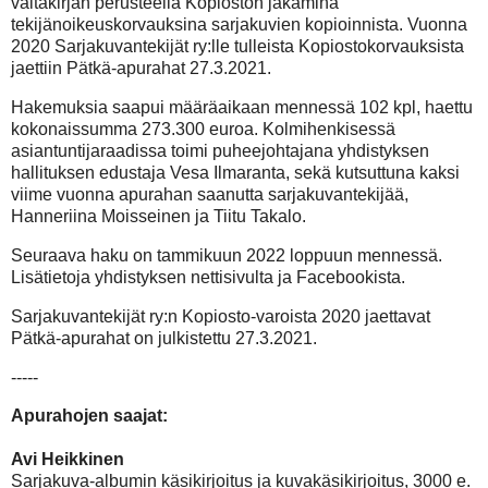
valtakirjan perusteella Kopioston jakamina
tekijänoikeuskorvauksina sarjakuvien kopioinnista. Vuonna
2020 Sarjakuvantekijät ry:lle tulleista Kopiostokorvauksista
jaettiin Pätkä-apurahat 27.3.2021.
Hakemuksia saapui määräaikaan mennessä 102 kpl, haettu
kokonaissumma 273.300 euroa. Kolmihenkisessä
asiantuntijaraadissa toimi puheejohtajana yhdistyksen
hallituksen edustaja Vesa Ilmaranta, sekä kutsuttuna kaksi
viime vuonna apurahan saanutta sarjakuvantekijää,
Hanneriina Moisseinen ja Tiitu Takalo.
Seuraava haku on tammikuun 2022 loppuun mennessä.
Lisätietoja yhdistyksen nettisivulta ja Facebookista.
Sarjakuvantekijät ry:n Kopiosto-varoista 2020 jaettavat
Pätkä-apurahat on julkistettu 27.3.2021.
-----
Apurahojen saajat:
Avi Heikkinen
Sarjakuva-albumin käsikirjoitus ja kuvakäsikirjoitus, 3000 e.