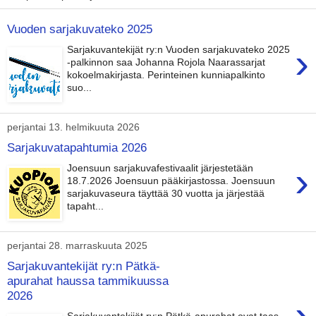
Vuoden sarjakuvateko 2025
›
Sarjakuvantekijät ry:n Vuoden sarjakuvateko 2025
-palkinnon saa Johanna Rojola Naarassarjat
kokoelmakirjasta. Perinteinen kunniapalkinto
suo...
perjantai 13. helmikuuta 2026
Sarjakuvatapahtumia 2026
›
Joensuun sarjakuvafestivaalit järjestetään
18.7.2026 Joensuun pääkirjastossa. Joensuun
sarjakuvaseura täyttää 30 vuotta ja järjestää
tapaht...
perjantai 28. marraskuuta 2025
Sarjakuvantekijät ry:n Pätkä-
apurahat haussa tammikuussa
2026
›
Sarjakuvantekijät ry:n Pätkä-apurahat ovat taas